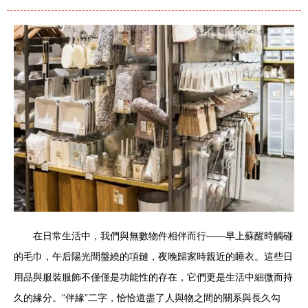
在日常生活中，我們與無數物件相伴而行——早上蘇醒時觸碰
的毛巾，午后陽光間盤繞的項鏈，夜晚歸家時親近的睡衣。這些日
用品與服裝服飾不僅僅是功能性的存在，它們更是生活中細微而持
久的緣分。“伴緣”二字，恰恰道盡了人與物之間的關系與長久勾